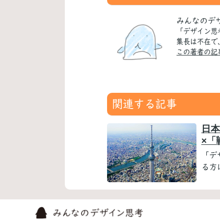
みんなのデ
「デザイン思
集長は不在で
この著者の記
関連する記事
日本
×「
「デ
る方に