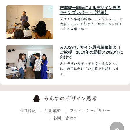
吉成雄一郎氏によるデザイン思考
キャンプレポート【前編】
デザイン思考の総本山、スタンフォード
大学d.schoolの社会人プログラムを修了
した吉成雄一郎...
みんなのデザイン思考編集部より
ご挨拶 2019年の総括と2020年に
向けて
みんデザの今年一年を振り返るととも
に、来年に向けての抱負をお話ししま
す。
会社情報
利用規約
プライバシーポリシー
お問い合わせ