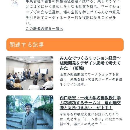
事業会社で顧客の体験価値創造に携わる。楽しそうなこ
とにはとにかく参加したくなる性質を持ち、ワークショ
ップでの立ち位置は、場の空気を和ませてみんなの意見
を引き出すコーディネーター的な役割になることが多
い。
この著者の記事一覧へ
関連する記事
みんなでつくるミッション経営〜
組織開発をデザイン思考で考えて
みた！ (前編)
企業の組織開発でワークショップを実
践！ 未来を担う次世代リーダーの育成
をデザイン思考...
西口敏宏・一橋大学名誉教授に学
ぶ②成功するチームは「遠距離交
際と近所づきあい」が上手！
今回も西口敏宏先生にお話いただくの
は、成功する「チーム作り」に役立つお
話です。温州人の成功や「...