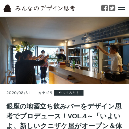
2020/08/31 カテゴリ
やってみた！
銀座の地酒立ち飲みバーをデザイン思
考でプロデュース！VOL.4～「いよい
よ、新しいクニザケ屋がオープン＆体