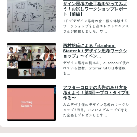
ザイン思考の全工程をやってみよ
う！お試しワークショップレポー
ト【前編】
1日でデザイン思考の全工程を体験する
ワークショップを日商エレクトロニクス
さんが開催しました。ワ...
西村悠氏による「d.school
Starter kit デザイン思考ワークシ
ョップ」〜イベン...
デザイン思考の総本山、d. schoolで使わ
れている教材、Starter Kitの日本語版
を...
アフターコロナの広告のあり方を
考えよう！第3回〜プロトタイプを
作る〜
みんデザ主催のデザイン思考のワークシ
ョップ3回目。いよいよグループで考え
た企画をプレゼンします...