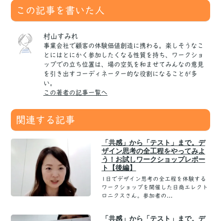
この記事を書いた人
村山すみれ
事業会社で顧客の体験価値創造に携わる。楽しそうなこ
とにはとにかく参加したくなる性質を持ち、ワークショ
ップでの立ち位置は、場の空気を和ませてみんなの意見
を引き出すコーディネーター的な役割になることが多
い。
この著者の記事一覧へ
関連する記事
「共感」から「テスト」まで。デ
ザイン思考の全工程をやってみよ
う！お試しワークショップレポー
ト【後編】
1日でデザイン思考の全工程を体験する
ワークショップを開催した日商エレクト
ロニクスさん。参加者の...
「共感」から「テスト」まで。デ