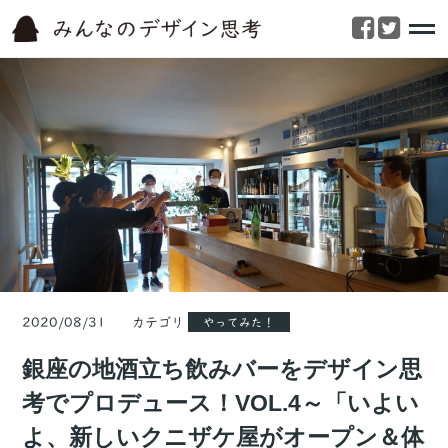
2020/08/31 カテゴリ
やってみた！
銀座の地酒立ち飲みバーをデザイン思
考でプロデュース！VOL.4～「いよい
よ、新しいクニザケ屋がオープン＆体