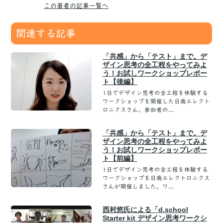
この著者の記事一覧へ
関連する記事
「共感」から「テスト」まで。デ
ザイン思考の全工程をやってみよ
う！お試しワークショップレポー
ト【後編】
1日でデザイン思考の全工程を体験する
ワークショップを開催した日商エレクト
ロニクスさん。参加者の...
「共感」から「テスト」まで。デ
ザイン思考の全工程をやってみよ
う！お試しワークショップレポー
ト【前編】
1日でデザイン思考の全工程を体験する
ワークショップを日商エレクトロニクス
さんが開催しました。ワ...
西村悠氏による「d.school
Starter kit デザイン思考ワークシ