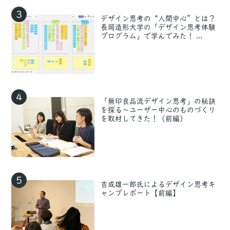
3
デザイン思考の“人間中心”とは？
長岡造形大学の「デザイン思考体験
プログラム」で学んでみた！ ...
4
「無印良品流デザイン思考」の秘訣
を探る〜ユーザー中心のものづくり
を取材してきた！（前編）
5
吉成雄一郎氏によるデザイン思考キ
ャンプレポート【前編】