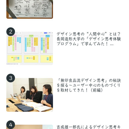
2
デザイン思考の“人間中心”とは？
長岡造形大学の「デザイン思考体験
プログラム」で学んでみた！ ...
3
「無印良品流デザイン思考」の秘訣
を探る〜ユーザー中心のものづくり
を取材してきた！（前編）
4
吉成雄一郎氏によるデザイン思考キ