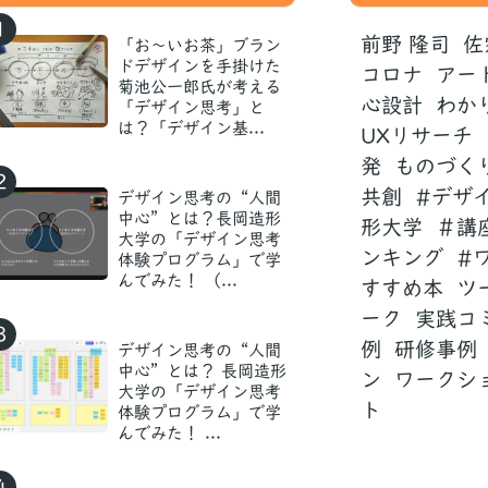
1
前野 隆司
佐
「お〜いお茶」ブラン
ドデザインを手掛けた
コロナ
アー
菊池公一郎氏が考える
心設計
わか
「デザイン思考」と
は？「デザイン基...
UXリサーチ
発
ものづく
2
共創
#デザ
デザイン思考の“人間
中心”とは？長岡造形
形大学
＃講
大学の「デザイン思考
ンキング
#
体験プログラム」で学
んでみた！ （...
すすめ本
ツ
ーク
実践コ
3
例
研修事例
デザイン思考の“人間
中心”とは？ 長岡造形
ン
ワークシ
大学の「デザイン思考
ト
体験プログラム」で学
んでみた！ ...
4