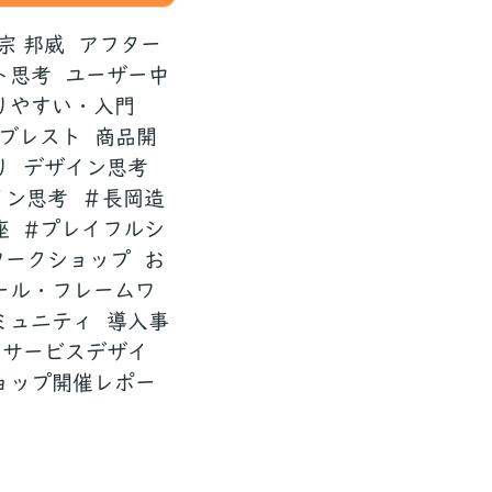
宗 邦威
アフター
ト思考
ユーザー中
りやすい・入門
ブレスト
商品開
り
デザイン思考
イン思考
＃長岡造
座
#プレイフルシ
ワークショップ
お
ール・フレームワ
ミュニティ
導入事
サービスデザイ
ョップ開催レポー