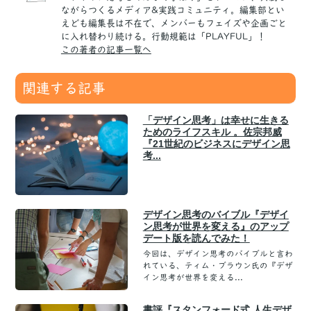
ながらつくるメディア&実践コミュニティ。編集部とい
えども編集長は不在で、メンバーもフェイズや企画ごと
に入れ替わり続ける。行動規範は「PLAYFUL」！
この著者の記事一覧へ
関連する記事
「デザイン思考」は幸せに生きる
ためのライフスキル 。佐宗邦威
『21世紀のビジネスにデザイン思
考...
デザイン思考のバイブル『デザイ
ン思考が世界を変える』のアップ
デート版を読んでみた！
今回は、デザイン思考のバイブルと言わ
れている、ティム・ブラウン氏の『デザ
イン思考が世界を変える...
書評『スタンフォード式 人生デザ