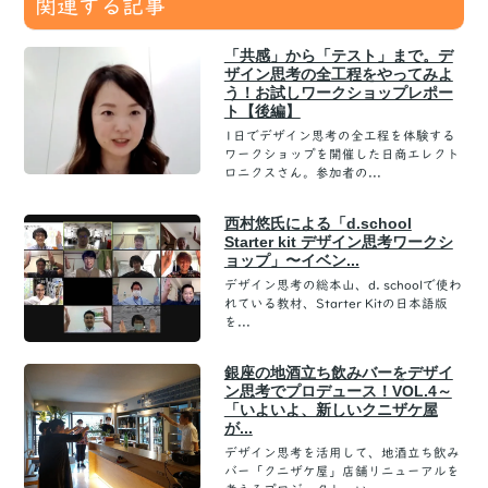
関連する記事
「共感」から「テスト」まで。デ
ザイン思考の全工程をやってみよ
う！お試しワークショップレポー
ト【後編】
1日でデザイン思考の全工程を体験する
ワークショップを開催した日商エレクト
ロニクスさん。参加者の...
西村悠氏による「d.school
Starter kit デザイン思考ワークシ
ョップ」〜イベン...
デザイン思考の総本山、d. schoolで使わ
れている教材、Starter Kitの日本語版
を...
銀座の地酒立ち飲みバーをデザイ
ン思考でプロデュース！VOL.4～
「いよいよ、新しいクニザケ屋
が...
デザイン思考を活用して、地酒立ち飲み
バー「クニザケ屋」店舗リニューアルを